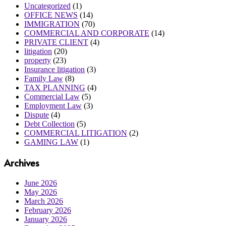
Uncategorized
(1)
OFFICE NEWS
(14)
IMMIGRATION
(70)
COMMERCIAL AND CORPORATE
(14)
PRIVATE CLIENT
(4)
litigation
(20)
property
(23)
Insurance litigation
(3)
Family Law
(8)
TAX PLANNING
(4)
Commercial Law
(5)
Employment Law
(3)
Dispute
(4)
Debt Collection
(5)
COMMERCIAL LITIGATION
(2)
GAMING LAW
(1)
Archives
June 2026
May 2026
March 2026
February 2026
January 2026