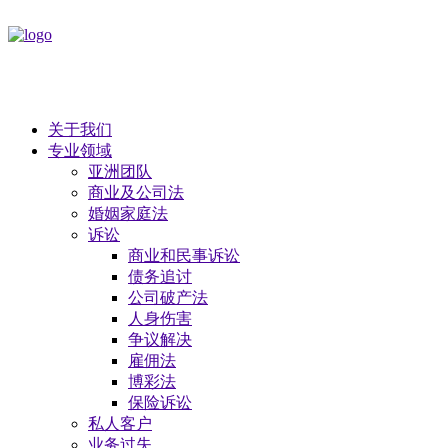
关于我们
专业领域
亚洲团队
商业及公司法
​婚姻家庭法
诉讼
商业和民事诉讼
债务追讨
公司破产法
​人身伤害
争议解决
雇佣法
博彩法
保险诉讼
私人客户
业务过失