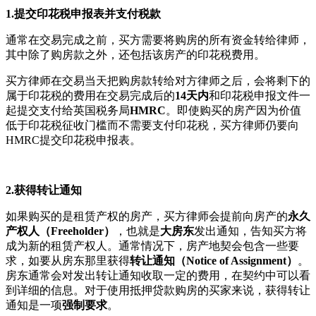
1.提交印花税申报表并支付税款
通常在交易完成之前，买方需要将购房的所有资金转给律师，
其中除了购房款之外，还包括该房产的印花税费用。
买方律师在交易当天把购房款转给对方律师之后，会将剩下的
属于印花税的费用在交易完成后的
14
天内
和印花税申报文件一
起提交支付给英国税务局
HMRC
。即使购买的房产因为价值
低于印花税征收门槛而不需要支付印花税，买方律师仍要向
HMRC提交印花税申报表。
2.
获得转让通知
如果购买的是租赁产权的房产，买方律师会提前向房产的
永久
产权人（
Freeholder
）
，也就是
大房东
发出通知，告知买方将
成为新的租赁产权人。通常情况下，房产地契会包含一些要
求，如要从房东那里获得
转让通知（
Notice of Assignment
）
。
房东通常会对发出转让通知收取一定的费用，在契约中可以看
到详细的信息。对于使用抵押贷款购房的买家来说，获得转让
通知是一项
强制要求
。