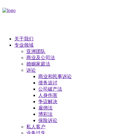
关于我们
专业领域
亚洲团队
商业及公司法
​婚姻家庭法
诉讼
商业和民事诉讼
债务追讨
公司破产法
​人身伤害
争议解决
雇佣法
博彩法
保险诉讼
私人客户
业务过失