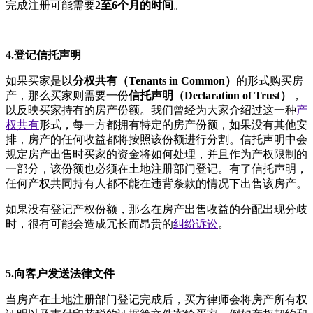
完成注册可能需要
2
至
6
个月
的时间
。
4.登记信托声明
如果买家是以
分权共有（
Tenants in Common
）
的形式购买房
产，那么买家则需要一份
信托声明（
Declaration of Trust
）
，
以反映买家持有的房产份额。我们曾经为大家介绍过这一种
产
权共有
形式，每一方都拥有特定的房产份额，如果没有其他安
排，房产的任何收益都将按照该份额进行分割。信托声明中会
规定房产出售时买家的资金将如何处理，并且作为产权限制的
一部分，该份额也必须在土地注册部门登记。有了信托声明，
任何产权共同持有人都不能在违背条款的情况下出售该房产。
如果没有登记产权份额，那么在房产出售收益的分配出现分歧
时，很有可能会造成冗长而昂贵的
纠纷诉讼
。
5.向客户发送法律文件
当房产在土地注册部门登记完成后，买方律师会将房产所有权