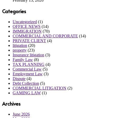
February 13, 2026
Categories
Uncategorized
(1)
OFFICE NEWS
(14)
IMMIGRATION
(70)
COMMERCIAL AND CORPORATE
(14)
PRIVATE CLIENT
(4)
litigation
(20)
property
(23)
Insurance litigation
(3)
Family Law
(8)
TAX PLANNING
(4)
Commercial Law
(5)
Employment Law
(3)
Dispute
(4)
Debt Collection
(5)
COMMERCIAL LITIGATION
(2)
GAMING LAW
(1)
Archives
June 2026